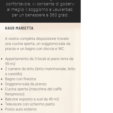
confortevole, vi consente di godervi
al meglio il soggiorno a Leukerbad,
per un benessere a 360 gradi.
HAUS MARIETTA
A vostra completa disposizione trovate
una cucina aperta, un soggiorno-sala da
pranzo e un bagno con doccia e WC.
Appartamento da 3 locali al piano terra da
59 m2
2 camere da letto (letto matrimoniale, letto
a castello)
Bagno con finestra
Soggiorno-sala da pranzo
Cucina aperta (macchina del caffè
Nespresso)
Balcone esposto a sud da 49 m2
Televisore con schermo piatto
Posto auto esterno