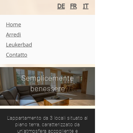
DE
FR
IT
Home
Arredi
Leukerbad
Contatto
Semplicemente
benessere
L’appartamento da 3 locali situato al
piano terra, caratterizzato da
un’atmosfera accogliente e