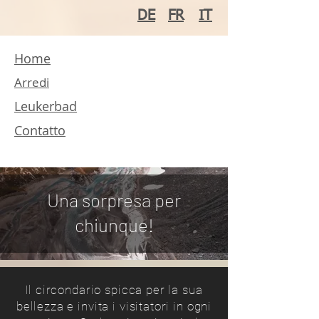
DE
FR
IT
Home
Arredi
Leukerbad
Contatto
Una sorpresa per
chiunque!
Il circondario spicca per la sua
bellezza e invita i visitatori in ogni