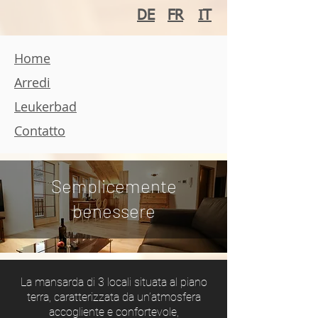
DE
FR
IT
Home
Arredi
Leukerbad
Contatto
Semplicemente
benessere
La mansarda di 3 locali situata al piano
terra, caratterizzata da un’atmosfera
accogliente e confortevole,