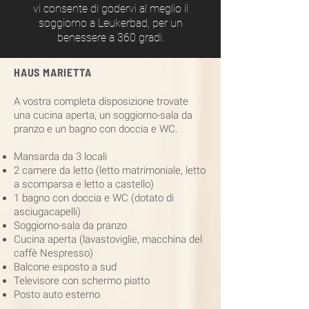
vi consente di godervi al meglio il
soggiorno a Leukerbad, per un
benessere a 360 gradi.
HAUS MARIETTA
A vostra completa disposizione trovate
una cucina aperta, un soggiorno-sala da
pranzo e un bagno con doccia e WC.
Mansarda da 3 locali
2 camere da letto (letto matrimoniale, letto
a scomparsa e letto a castello)
1 bagno con doccia e WC (dotato di
asciugacapelli)
Soggiorno-sala da pranzo
Cucina aperta (lavastoviglie, macchina del
caffè Nespresso)
Balcone esposto a sud
Televisore con schermo piatto
Posto auto esterno